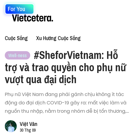
For You
Cuộc Sống
Xu Hướng Cuộc Sống
#SheforVietnam: Hỗ
Well-ness
trợ và trao quyền cho phụ nữ
vượt qua đại dịch
Phụ nữ Việt Nam đang phải gánh chịu không ít tác
động do đại dịch COVID-19 gây ra: mất việc làm và
nguồn thu nhập, nằm trong nhóm dễ bị tổn thương,...
Việt Vân
30 Thg 09