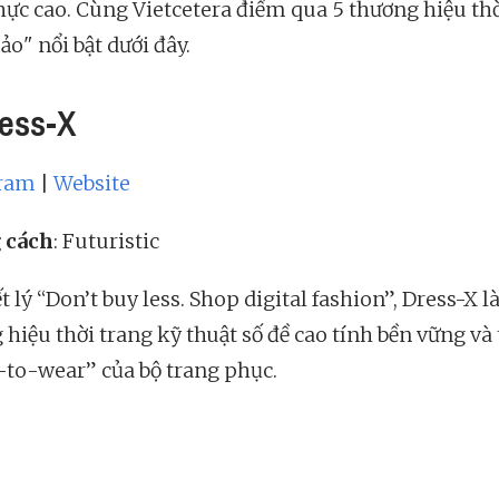
hực cao. Cùng Vietcetera điểm qua 5 thương hiệu th
ảo" nổi bật dưới đây.
ress-X
gram
|
Website
 cách
: Futuristic
ết lý “Don’t buy less. Shop digital fashion”, Dress-X l
 hiệu thời trang kỹ thuật số đề cao tính bền vững và
-to-wear” của bộ trang phục.