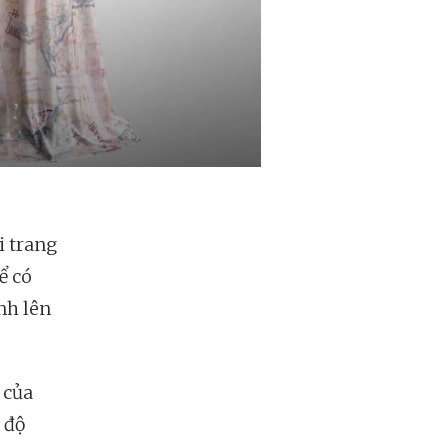
i trang
ể có
nh lên
 của
 độ