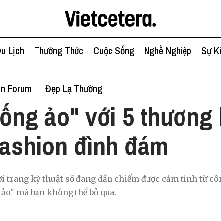
u Lịch
Thưởng Thức
Cuộc Sống
Nghề Nghiệp
Sự K
on Forum
Đẹp Lạ Thường
ống ảo" với 5 thương 
 fashion đình đám
hời trang kỹ thuật số đang dần chiếm được cảm tình từ c
ồ ảo" mà bạn không thể bỏ qua.