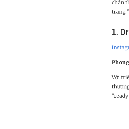
chân t
trang "
1. D
Insta
Phong
Với tri
thương
“ready