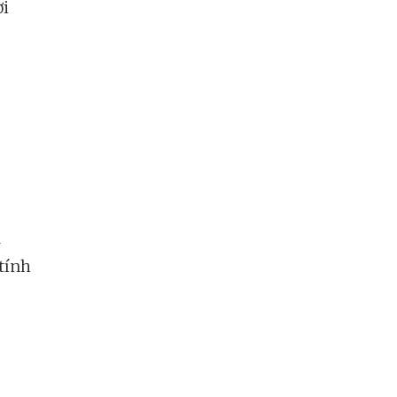
ời
à
 tính