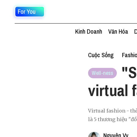
For You
Kinh Doanh
Văn Hóa
D
Cuộc Sống
Fashi
"S
Well-ness
virtual
Virtual fashion - t
là 5 thương hiệu "đ
Nguyên Vy