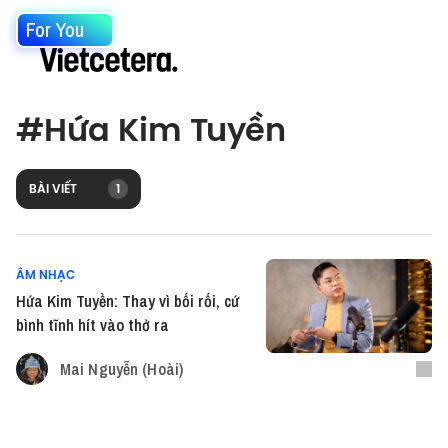
For You
#
Hứa Kim Tuyền
BÀI VIẾT
1
ÂM NHẠC
Hứa Kim Tuyền: Thay vì bối rối, cứ
bình tĩnh hít vào thở ra
Mai Nguyễn (Hoài)