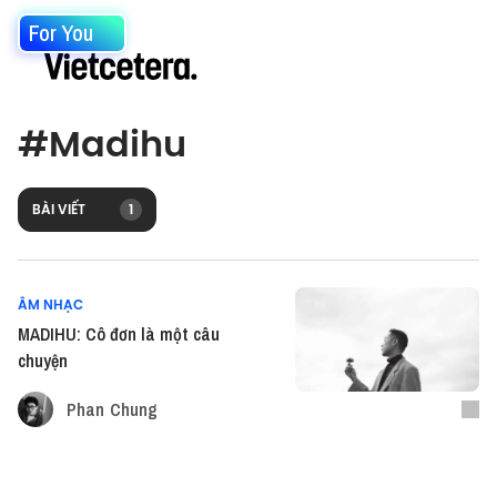
For You
#
Madihu
BÀI VIẾT
1
ÂM NHẠC
MADIHU: Cô đơn là một câu
chuyện
Phan Chung