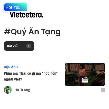
For You
#
Quỷ Ăn Tạng
BÀI VIẾT
1
ĐIỆN ẢNH
Phim ma Thái có gì mà "hớp hồn"
người Việt?
Hà Trang