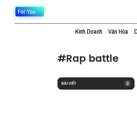
For You
Kinh Doanh
Văn Hóa
D
#
Rap battle
BÀI VIẾT
2