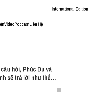
International Edition
iện
Video
Podcast
Liên Hệ
câu hỏi, Phúc Du và
h sẽ trả lời như thế