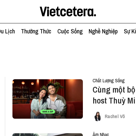
u Lịch
Thưởng Thức
Cuộc Sống
Nghề Nghiệp
Sự K
Chất Lượng Sống
Cùng một bộ 
host Thuỳ Min
nào?
Rachel Võ
Âm Nhạc