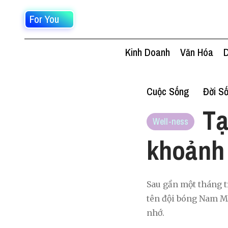
For You
Kinh Doanh
Văn Hóa
D
Cuộc Sống
Đời S
Tạ
Well-ness
khoảnh
Sau gần một tháng t
tên đội bóng Nam Mỹ
nhớ.