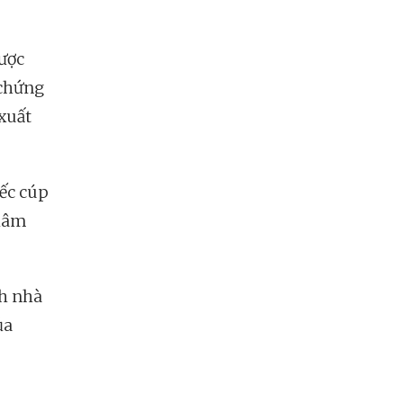
được
 chứng
xuất
ếc cúp
 hâm
ch nhà
ủa