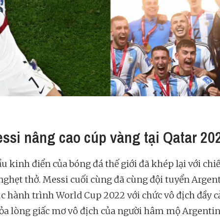
essi nâng cao cúp vàng tại Qatar 20
u kinh điển của bóng đá thế giới đã khép lại với chi
nghẹt thở. Messi cuối cùng đã cùng đội tuyển Argen
úc hành trình World Cup 2022 với chức vô địch đầy 
hỏa lòng giấc mơ vô địch của người hâm mộ Argenti