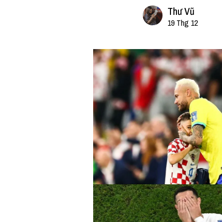
Thư Vũ
19 Thg 12