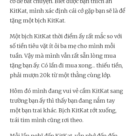
cớ để bắt chuyện. Biết được bạn thích ăn
KitKat, mình xác định cái cớ gặp bạn sẽ là để
tặng một bịch KitKat.
Một bịch KitKat thời điểm ấy rất mắc so với
số tiền tiêu vặt ít ỏi ba mẹ cho mình mỗi
tuần. Vậy mà mình vẫn rất sẵn lòng mua
tặng bạn ấy. Có lần đi mua xong… thiếu tiền,
phải mượn 20k từ một thằng cùng lớp.
Hôm đó mình đang vui vẻ cầm KitKat sang
trường bạn ấy thì thấy bạn đang nắm tay
một bạn trai khác. Bịch KitKat rớt xuống,
trái tim mình cũng rơi theo.
Mỗi lần nghĩ đến KitKat, vẫn nhớ đến đến