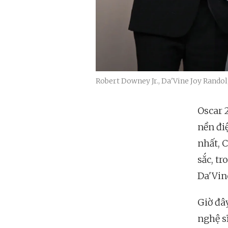
Robert Downey Jr., Da'Vine Joy Randol
Oscar 
nền đi
nhất, 
sắc, t
Da'Vin
Giờ đâ
nghệ s