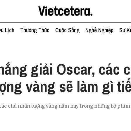
u Lịch
Thưởng Thức
Cuộc Sống
Nghề Nghiệp
Sự K
h
hắng giải Oscar, các 
ợng vàng sẽ làm gì ti
i các chủ nhân tượng vàng năm nay trong những bộ phim