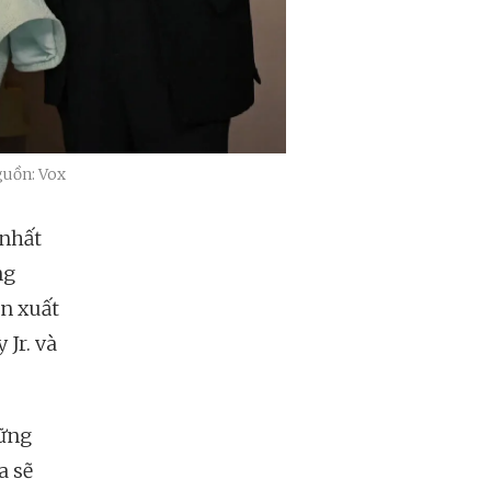
guồn: Vox
 nhất
ng
ễn xuất
Jr. và
hững
a sẽ