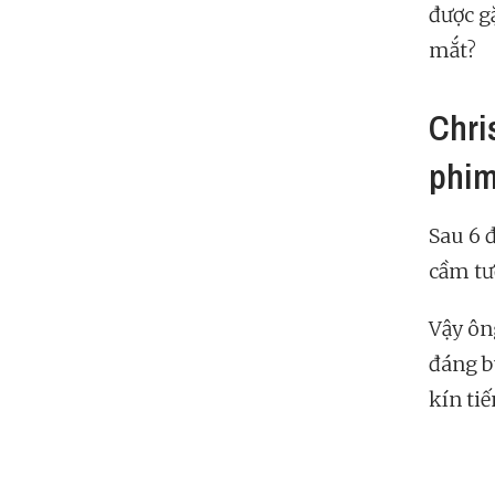
được g
mắt?
Chri
phim
Sau 6 
cầm tư
Vậy ôn
đáng b
kín ti