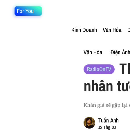
For You
Kinh Doanh
Văn Hóa
D
Văn Hóa
Điện Ản
T
RadioOnTV
nhân tư
Khán giả sẽ gặp lạ
Tuấn Anh
12 Thg 03