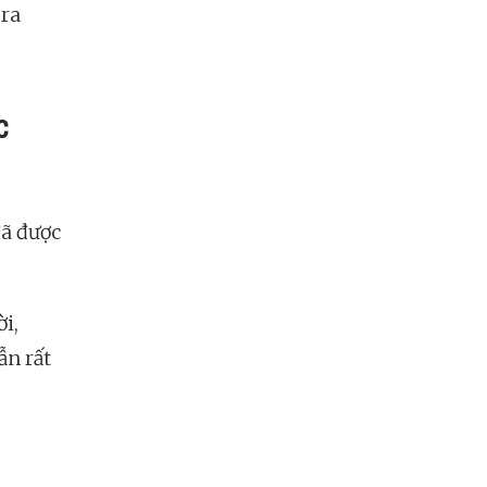
 ra
c
đã được
i,
ẫn rất