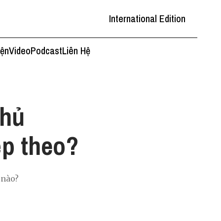
International Edition
iện
Video
Podcast
Liên Hệ
chủ
ếp theo?
 nào?