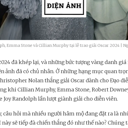
ph, Emma Stone và Cillian Murphy tại lễ trao giải Oscar 2024 | N
2024 đã khép lại, và những bức tượng vàng danh giá
ện ảnh đã có chủ nhân. Ở những hạng mục quan trọ
Christopher Nolan thắng giải Oscar dành cho Đạo di
rong khi Cillian Murphy, Emma Stone, Robert Downey 
e Joy Randolph lần lượt giành giải cho diễn viên.
y, câu hỏi mà nhiều người hâm mộ đang đặt ra là n
ĩ này sẽ tiếp đà chiến thắng đó như thế nào? Chúng t