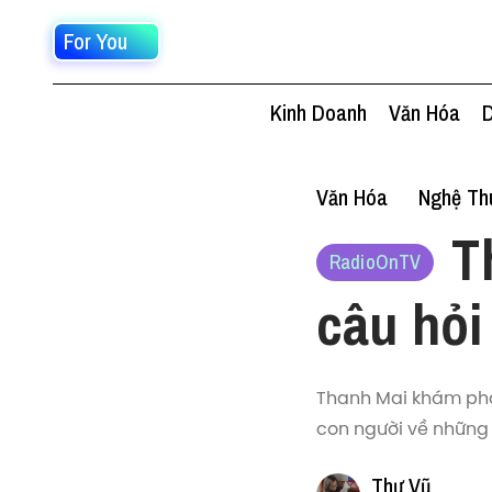
For You
Kinh Doanh
Văn Hóa
D
Văn Hóa
Nghệ Thu
T
RadioOnTV
câu hỏi
Thanh Mai khám phá
con người về những 
Thư Vũ