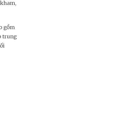
rakham,
ao gồm
p trung
ối