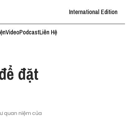
International Edition
iện
Video
Podcast
Liên Hệ
để đặt
hư quan niệm của