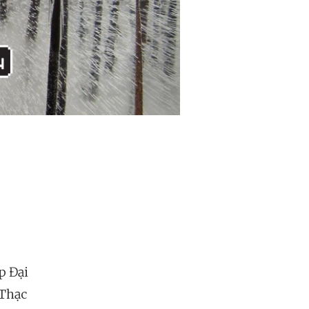
p Đại
 Thạc