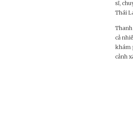
sĩ, ch
Thái L
Thanh 
cả nhi
khám p
cảnh x