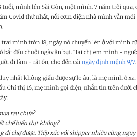
 tuổi, mình lên Sài Gòn, một mình. 7 năm trôi qua,
ăm Covid thứ nhất, nồi cơm điện nhà mình vẫn mới
n.
 trai mình tròn 18, ngày nó chuyển lên ở với mình c
ó bắt đầu chuỗi ngày ăn bụi. Hai chị em mình - ngườ
ười đi làm - rất ổn, cho đến cái
ngày định mệnh 9/7
.
duy nhất không giấu được sự lo âu, là mẹ mình ở xa
ầu Chỉ thị 16, mẹ mình gọi điện, nhắn tin trên dưới c
ày:
mua rau chưa?
ết chế biến thịt không?
g đi chợ được. Tiếp xúc với shipper nhiều cũng nguy