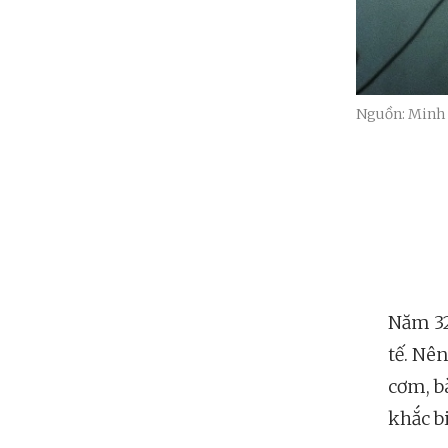
Nguồn: Minh
Năm 32
tế. Nên
cơm, bà
khắc b