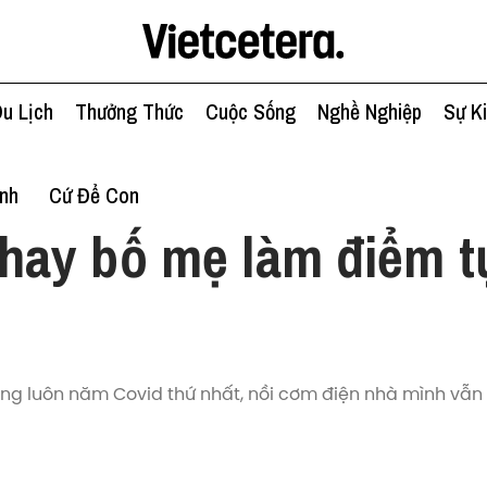
u Lịch
Thưởng Thức
Cuộc Sống
Nghề Nghiệp
Sự K
ình
Cứ Để Con
hay bố mẹ làm điểm t
ộng luôn năm Covid thứ nhất, nồi cơm điện nhà mình vẫn