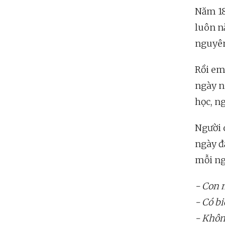
Năm 18
luôn n
nguyê
Rồi em
ngày n
học, ng
Người 
ngày đ
mỗi ng
- Con 
- Có bi
- Khôn