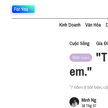
For You
Kinh Doanh
Văn Hóa
D
Cuộc Sống
Gia Đ
"T
Well-ness
em."
"7 năm ở Sài Gòn, c
Minh Ng
18 Thg 07