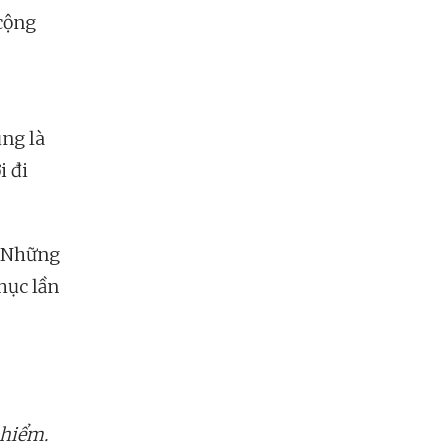
 cộng
ũng là
i đi
. Những
hục lần
 hiểm.