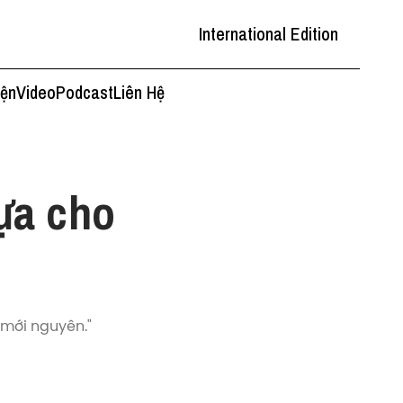
International Edition
iện
Video
Podcast
Liên Hệ
ựa cho
 mới nguyên."