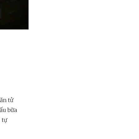
ăn tử
nấu bữa
 tự