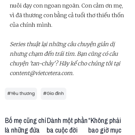
nuôi dạy con ngoan ngoãn. Con cảm ơn mẹ,
vì đã thương con bằng cả tuổi thơ thiếu thốn
của chính mình.
Series thuật lại những câu chuyện giản dị
nhưng chạm đến trái tim. Bạn cũng có câu
chuyện 'tan-chảy'? Hãy kể cho chúng tôi tại
content@vietcetera.com.
#
Yêu thương
#
Gia đình
Bố mẹ cũng chỉ
Dành một phần
“Không phải
là những đứa
ba cuộc đời
bao giờ mục