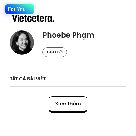
For You
Phoebe Phạm
THEO DÕI
TẤT CẢ BÀI VIẾT
Xem thêm