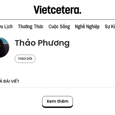
u Lịch
Thưởng Thức
Cuộc Sống
Nghề Nghiệp
Sự K
Thảo Phương
THEO DÕI
Ả BÀI VIẾT
Xem thêm