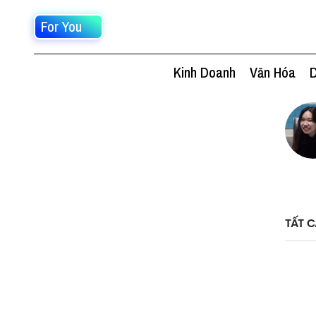
For You
Kinh Doanh
Văn Hóa
D
TẤT C