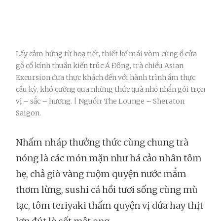
Lấy cảm hứng từ hoạ tiết, thiết kế mái vòm cùng ổ cửa
gỗ cổ kính thuần kiến trúc Á Đông, trà chiều Asian
Excursion đưa thực khách đến với hành trình ẩm thực
cầu kỳ, khó cưỡng qua những thức quà nhỏ nhắn gói trọn
vị – sắc – hương. | Nguồn: The Lounge – Sheraton
Saigon.
Nhấm nháp thưởng thức cùng chung trà
nóng là các món mặn như há cảo nhân tôm
hẹ, chả giò vàng ruộm quyện nước mắm
thơm lừng, sushi cá hồi tươi sống cùng mù
tạc, tôm teriyaki thấm quyện vị dứa hay thịt