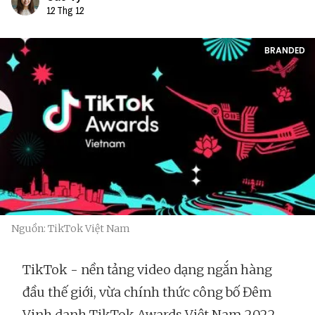
12 Thg 12
BRANDED
Nguồn: TikTok Việt Nam
TikTok - nền tảng video dạng ngắn hàng
đầu thế giới, vừa chính thức công bố Đêm
Vinh danh TikTok Awards Việt Nam 2022