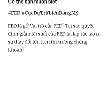
Có thể bạn muốn biết
#FED #CụcDựTrữLiênBangMỹ
FED là gì? Vai trò của FED? Tại sao quyết
định giảm lãi suất của FED lại lập tức tạo ra
sự thay đổi lớn trên thị trường chứng
khoán?