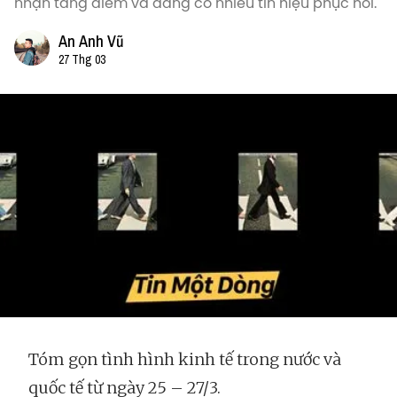
nhận tăng điểm và đang có nhiều tín hiệu phục hồi.
An Anh Vũ
27 Thg 03
Tóm gọn tình hình kinh tế trong nước và
quốc tế từ ngày 25 – 27/3.