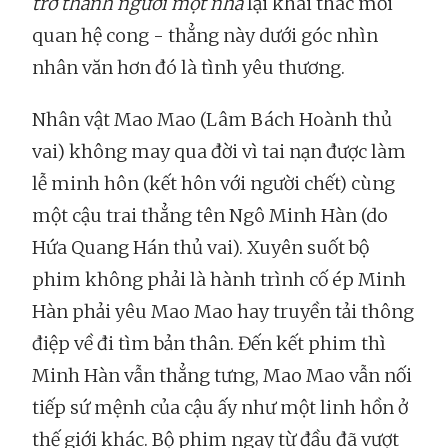
trở thành người một nhà
lại khai thác mối
quan hệ cong - thẳng này dưới góc nhìn
nhân văn hơn đó là tình yêu thương.
Nhân vật Mao Mao (Lâm Bách Hoành thủ
vai) không may qua đời vì tai nạn được làm
lễ minh hôn (kết hôn với người chết) cùng
một cậu trai thẳng tên Ngô Minh Hàn (do
Hứa Quang Hán thủ vai). Xuyên suốt bộ
phim không phải là hành trình cố ép Minh
Hàn phải yêu Mao Mao hay truyền tải thông
điệp về đi tìm bản thân. Đến kết phim thì
Minh Hàn vẫn thẳng tưng, Mao Mao vẫn nối
tiếp sứ mệnh của cậu ấy như một linh hồn ở
thế giới khác. Bộ phim ngay từ đầu đã vượt