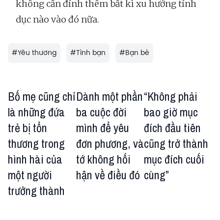
không cần đính thêm bất kì xu hướng tính
dục nào vào đó nữa.
#
Yêu thương
#
Tình bạn
#
Bạn bè
Bố mẹ cũng chỉ
Dành một phần
“Không phải
là những đứa
ba cuộc đời
bao giờ mục
trẻ bị tổn
mình để yêu
đích đầu tiên
thương trong
đơn phương, và
cũng trở thành
hình hài của
tớ không hối
mục đích cuối
một người
hận về điều đó
cùng”
trưởng thành