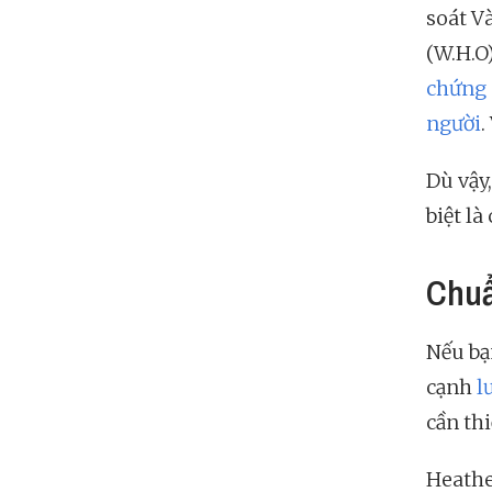
soát V
(W.H.O
chứng 
người
.
Dù vậy
biệt l
Chuẩ
Nếu bạn
cạnh
l
cần thi
Heathe