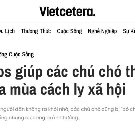
u Lịch
Thưởng Thức
Cuộc Sống
Nghề Nghiệp
Sự K
ớng Cuộc Sống
ps giúp các chú chó t
a mùa cách ly xã hội
 người dân không ra khỏi nhà, các chú chó cũng bị "bó ch
sống chung cư càng bị ảnh hưởng.