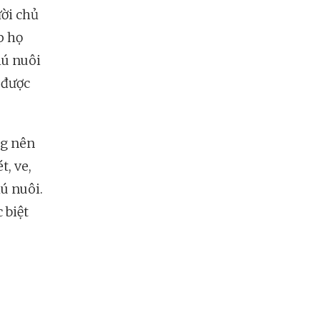
ười chủ
p họ
hú nuôi
 được
ng nên
, ve,
hú nuôi.
 biệt