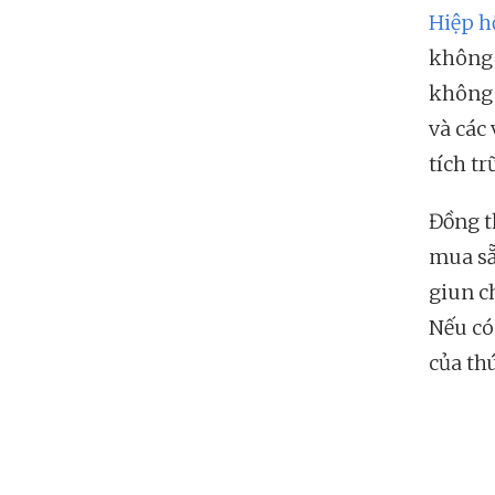
Hiệp h
không 
không 
và các
tích tr
Đồng t
mua sẵ
giun ch
Nếu có
của th