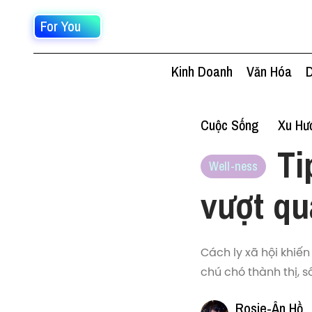
For You
Kinh Doanh
Văn Hóa
D
Cuộc Sống
Xu Hư
Ti
Well-ness
vượt qu
Cách ly xã hội khiến
chú chó thành thị, 
Rosie-Ân Hồ