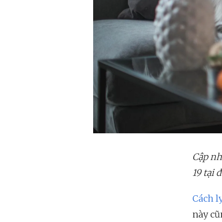
Cập nh
19 tại đ
Cách ly
này cũ