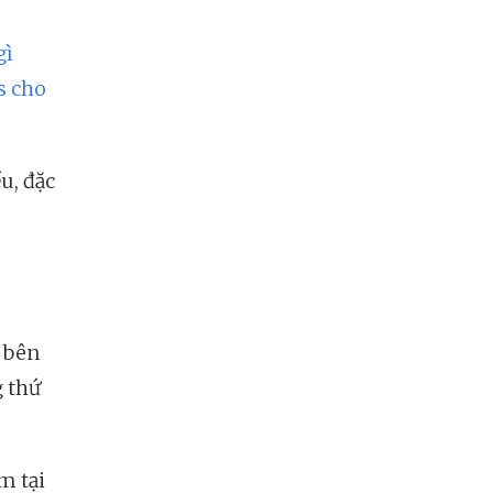
gì
s cho
u, đặc
ì bên
g thứ
m tại