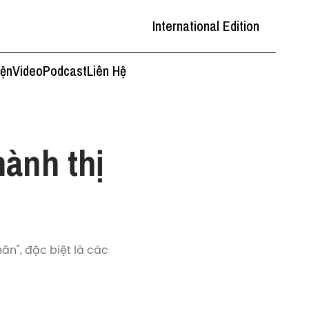
International Edition
iện
Video
Podcast
Liên Hệ
hành thị
ân", đặc biệt là các