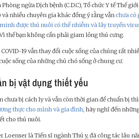
à Phòng ngừa Dịch bệnh (C.D.C), Tổ chức Y tế Thế giới
) và nhiều chuyên gia khác đồng ý rằng vẫn
chưa có 
minh được thú nuôi có thể nhiễm và lây truyền viru
 Vì thế bạn không cần phải giam lỏng thú cưng.
, COVID-19 vẫn thay đổi cuộc sống của chúng rất nhiề
à cuộc sống của những chú chó sống ở chung cư.
n bị vật dụng thiết yếu
 chưa bị cách ly và vẫn còn thời gian để chuẩn bị th
ương thực cho mình và gia đình
, hãy nghĩ đến nhữn
ết cho thú nuôi.
r Loenser là Tiến sĩ ngành Thú y, đã công tác lâu nă