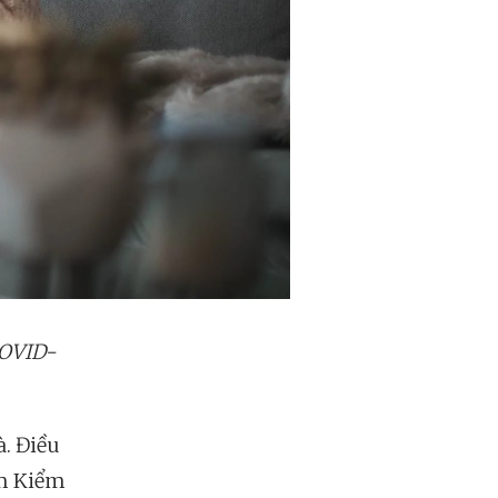
COVID-
à. Điều
âm Kiểm