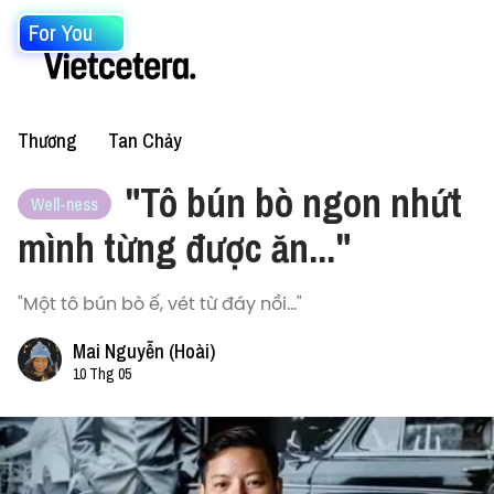
For You
Thương
Tan Chảy
"Tô bún bò ngon nhứt
Well-ness
mình từng được ăn..."
"Một tô bún bò ế, vét từ đáy nồi..."
Mai Nguyễn (Hoài)
10 Thg 05