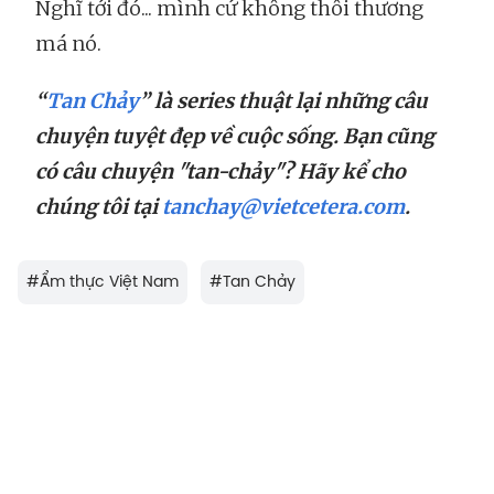
Nghĩ tới đó... mình cứ không thôi thương
má nó.
“
Tan Chảy
” là series thuật lại những câu
chuyện tuyệt đẹp về cuộc sống. Bạn cũng
có câu chuyện
"tan-chảy"? Hãy kể cho
chúng tôi tại
tanchay@vietcetera.com
.
#
Ẩm thực Việt Nam
#
Tan Chảy