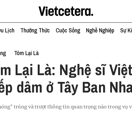
u Lịch
Thưởng Thức
Cuộc Sống
Nghề Nghiệp
Sự K
ống
Tóm Lại Là
m Lại Là: Nghệ sĩ Việt
ếp dâm ở Tây Ban Nh
ng" trúng và trượt thông tin quan trọng nào trong vụ v