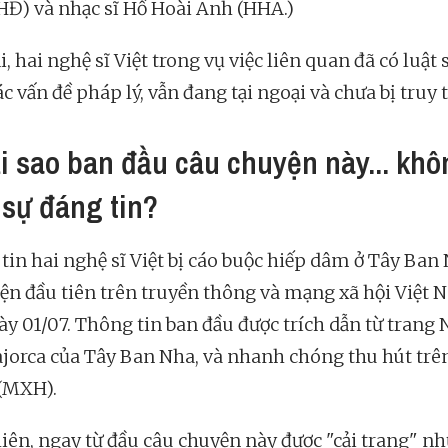
HĐ) và nhạc sĩ Hồ Hoài Anh (HHA.)
i, hai nghệ sĩ Việt trong vụ việc liên quan đã có luật 
ác vấn đề pháp lý, vẫn đang tại ngoại và chưa bị truy t
ại sao ban đầu câu chuyện này... kh
 sự đáng tin?
tin hai nghệ sĩ Việt bị cáo buộc hiếp dâm ở Tây Ban
iện đầu tiên trên truyền thông và mạng xã hội Việt
ày 01/07. Thông tin ban đầu được trích dẫn từ trang 
jorca của Tây Ban Nha, và nhanh chóng thu hút tr
 (MXH).
iên, ngay từ đầu câu chuyện này được "cải trang" n