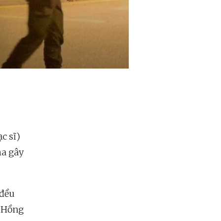
c sĩ)
ha gây
 đều
n Hồng