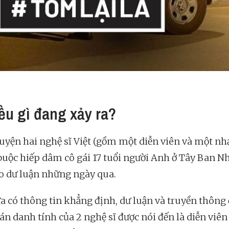
iều gì đang xảy ra?
uyện hai nghệ sĩ Việt (gồm một diễn viên và một nhạ
 buộc hiếp dâm cô gái 17 tuổi người Anh ở Tây Ban N
o dư luận những ngày qua.
a có thông tin khẳng định, dư luận và truyền thông
án danh tính của 2 nghệ sĩ được nói đến là diễn viê