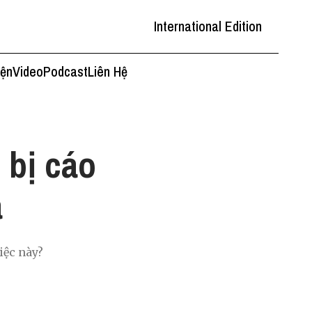
International Edition
iện
Video
Podcast
Liên Hệ
 bị cáo
a
iệc này?