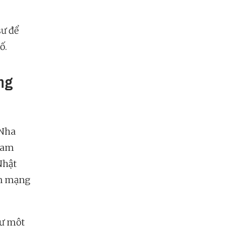
sư để
ố.
ông
 Nha
 Nam
Nhật
ên mạng
hư một