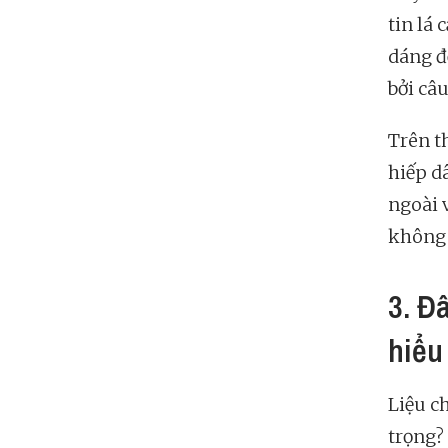
tin lá 
dáng đế
bởi câ
Trên t
hiếp dâ
ngoài 
không 
3. Đ
hiểu
Liệu c
trọng?