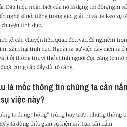
cải. Dấu hiệu nhận biết của nó là dạng tin đồn/nghi v
n nghệ sĩ nổi tiếng trong giới giải trí và lôi kéo sự 
u chuyện tình dục.
hực tế, câu chuyện liên quan đến vấn đề nghiêm trọn
m, xâm hại tình dục. Ngoài ra, sự việc này diễn ra ở
và ít ỏi thông tin, vì thế chính người đọc càng tò m
được cung cấp đầy đủ, rõ ràng.
âu là mốc thông tin chúng ta cần nắ
 sự việc này?
húng ta đang "hóng" trúng hay trượt những thông t
 Đây là dòng thời gian sự kiện mà bạn cần nắm.