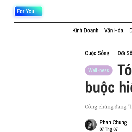
For You
Kinh Doanh
Văn Hóa
D
Cuộc Sống
Đời S
Tó
Well-ness
buộc hi
Công chúng đang "hó
Phan Chung
07 Thg 07