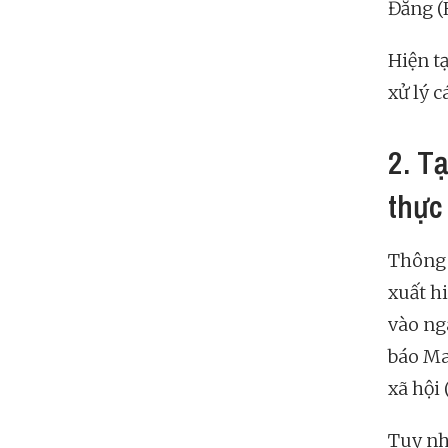
Đăng (
Hiện tạ
xử lý c
2. T
thực
Thông 
xuất h
vào ng
báo Ma
xã hội
Tuy nh