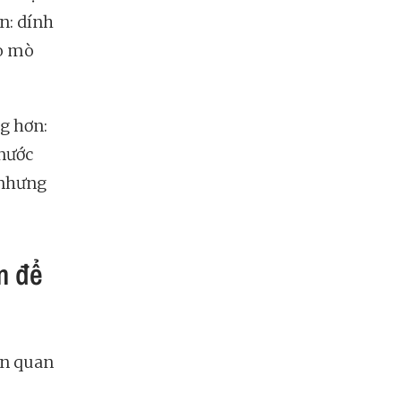
ấn: dính
tò mò
g hơn:
 nước
ò nhưng
m để
in quan