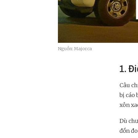
Nguồn: Majorca
1. Đ
Câu ch
bị cáo
xôn xa
Dù chư
đồn đo