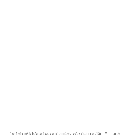
“Mình sẽ không bao giờ quảng cáo đại trà đâu…” – anh