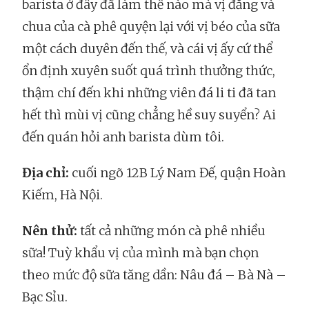
barista ở đây đã làm thế nào mà vị đắng và
chua của cà phê quyện lại với vị béo của sữa
một cách duyên đến thế, và cái vị ấy cứ thể
ổn định xuyên suốt quá trình thưởng thức,
thậm chí đến khi những viên đá li ti đã tan
hết thì mùi vị cũng chẳng hề suy suyển? Ai
đến quán hỏi anh barista dùm tôi.
Địa chỉ:
cuối ngõ 12B Lý Nam Đế, quận Hoàn
Kiếm, Hà Nội.
Nên thử:
tất cả những món cà phê nhiều
sữa! Tuỳ khẩu vị của mình mà bạn chọn
theo mức độ sữa tăng dần: Nâu đá – Bà Nà –
Bạc Sỉu.