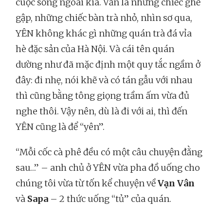
cuộc sống ngoài kia. Vẫn là những chiếc ghế
gập, những chiếc bàn trà nhỏ, nhìn sơ qua,
YÊN không khác gì những quán trà đá vỉa
hè đặc sản của Hà Nội. Và cái tên quán
dường như đã mặc định một quy tắc ngầm ở
đây: đi nhẹ, nói khẽ và có tán gẫu với nhau
thì cũng bằng tông giọng trầm ấm vừa đủ
nghe thôi. Vậy nên, dù là đi với ai, thì đến
YÊN cũng là để “yên”.
“Mỗi cốc cà phê đều có một câu chuyện đằng
sau…” – anh chủ ở YÊN vừa pha đồ uống cho
chúng tôi vừa từ tốn kể chuyện về
Vạn Vân
và
Sapa
– 2 thức uống “tủ” của quán.