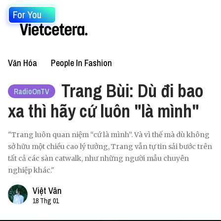
For You
Văn Hóa
People In Fashion
Trang Bùi: Dù đi bao
RadioOnTV
xa thì hãy cứ luôn "là mình"
"Trang luôn quan niệm “cứ là mình”. Và vì thế mà dù không
sở hữu một chiều cao lý tưởng, Trang vẫn tự tin sải bước trên
tất cả các sàn catwalk, như những người mẫu chuyên
nghiệp khác."
Việt Vân
18 Thg 01