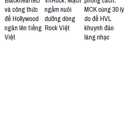
BlackhearteD
VnRock: Mạch
phong cách:
và công thức
ngầm nuôi
MCK cùng 30 lý
để Hollywood
dưỡng dòng
do để HVL
ngân lên tiếng
Rock Việt
khuynh đảo
Việt
làng nhạc