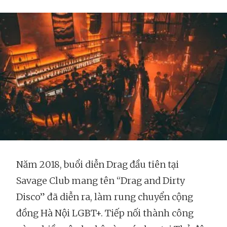
Năm 2018, buổi diễn Drag đầu tiên tại
Savage Club mang tên “Drag and Dirty
Disco” đã diễn ra, làm rung chuyển cộng
đồng Hà Nội LGBT+. Tiếp nối thành công