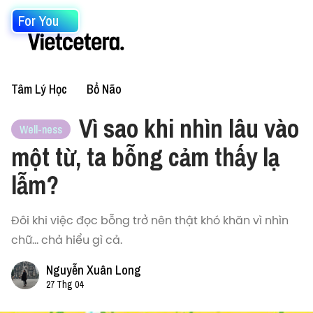
For You
Tâm Lý Học
Bổ Não
Vì sao khi nhìn lâu vào
Well-ness
một từ, ta bỗng cảm thấy lạ
lẫm?
Đôi khi việc đọc bỗng trở nên thật khó khăn vì nhìn
chữ... chả hiểu gì cả.
Nguyễn Xuân Long
27 Thg 04