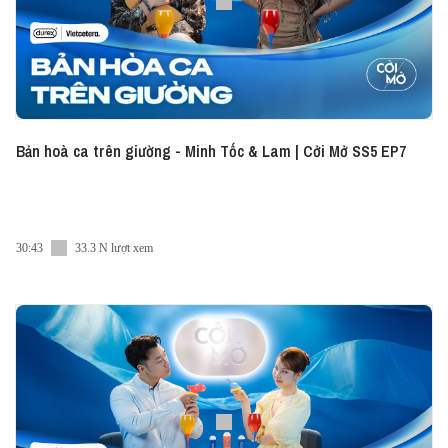
- VN:
https://www.linkedin.com/showcase/vietcetera-vn
- EN:
https://www.linkedin.com/company/vietcetera/
● Tiktok:
https://www.tiktok.com/@vietceteraadvice
● Twitter:
https://twitter.com/vietcetera
#CoiMo #Vietcetera #Vietcetera_Podcast
Bản hoà ca trên giường - Minh Tốc & Lam | Cởi Mở SS5 EP7
30:43
33.3 N lượt xem