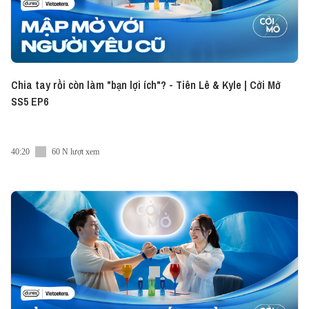
Chia tay rồi còn làm "bạn lợi ích"? - Tiên Lê & Kyle | Cởi Mở
SS5 EP6
40:20
60 N lượt xem