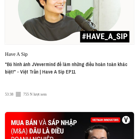
Have A Sip
"Bỏ hình ảnh JVevermind để làm những điều hoàn toàn khác
biệt!" - Việt Trần | Have A Sip EP11
53:38
755 N lượt xem