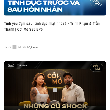
Tình yêu đậm sâu, tình dục nhạt nhòa? - Trinh Phạm & Trần
Thành | Cởi Mở SS5 EP5
35:53
61.3 N lượt xem