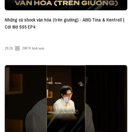
Những cú shock văn hóa (trên giường) - ABG Tina & Kentrell |
Cởi Mở SS5 EP4
29:26
200 N lượt xem