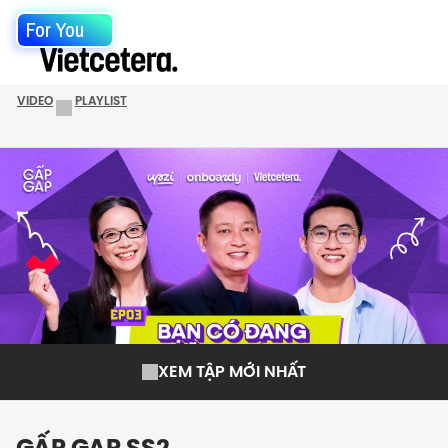
For You
VIDEO
PLAYLIST
XEM TẬP MỚI NHẤT
GẤP GAP SS2