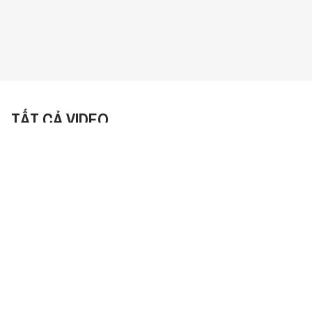
TẤT CẢ VIDEO
Sắp Xếp:
Mới Nhất
Bạn có đang "nỗ lực ảo"? | Gấp
Gap SS2 EP3
25:45
34.1 N lượt xem