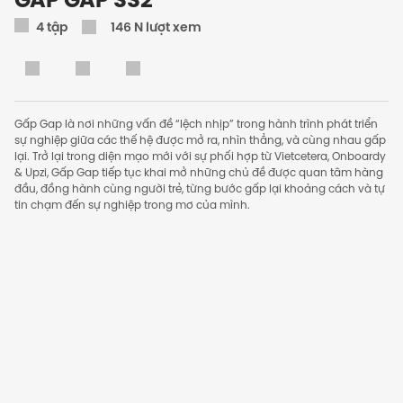
4
tập
146 N lượt xem
Gấp Gap là nơi những vấn đề “lệch nhịp” trong hành trình phát triển
sự nghiệp giữa các thế hệ được mở ra, nhìn thẳng, và cùng nhau gấp
lại. Trở lại trong diện mạo mới với sự phối hợp từ Vietcetera, Onboardy
& Upzi, Gấp Gap tiếp tục khai mở những chủ đề được quan tâm hàng
đầu, đồng hành cùng người trẻ, từng bước gấp lại khoảng cách và tự
tin chạm đến sự nghiệp trong mơ của mình.