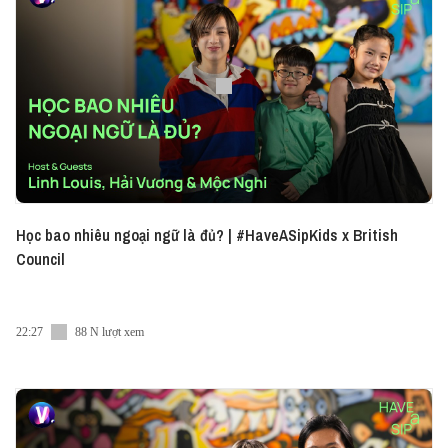
Học bao nhiêu ngoại ngữ là đủ? | #HaveASipKids x British
Council
22:27
88 N lượt xem