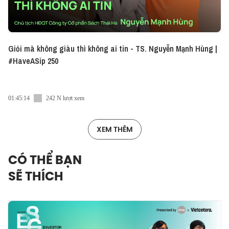
Giỏi mà không giàu thì không ai tin - TS. Nguyễn Mạnh Hùng |
#HaveASip 250
01:45:14
242 N lượt xem
XEM THÊM
CÓ THỂ BẠN
SẼ THÍCH