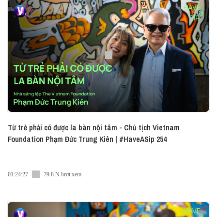
khác nữa: ● Facebook:
https://share.vietcetera.com/Facebook ●
Instagram: https://share.vietcetera.com/Instagram
● Linkedin: - VN:
https://share.vietcetera.com/Linkedin-VN - EN:
https://share.vietcetera.com/Linkedin ● Tiktok:
https://share.vietcetera.com/Tiktok-Advice ●
Twitter: https://share.vietcetera.com/Twitter
#Vietcetera #Have_A_Sip #Podcast
Từ trẻ phải có được la bàn nội tâm - Chủ tịch Vietnam
Foundation Phạm Đức Trung Kiên | #HaveASip 254
01:24:27
79.8 N lượt xem