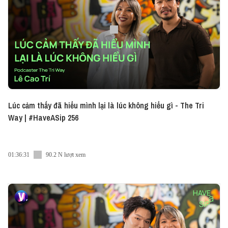
Lúc cảm thấy đã hiểu mình lại là lúc không hiểu gì - The Tri
Way | #HaveASip 256
01:36:31
90.2 N lượt xem