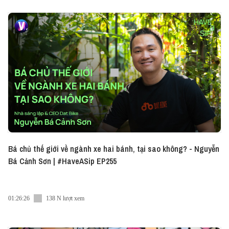
khác, Đinh Đức Hoàng không tự nhận mình là người
nhiều chữ dù đã viết rất nhiều bài báo và ra sách.
Anh cũng không tự đóng khung bản thân ở một vai
trò cụ thể nào. Câu chuyện giữa host Thùy Minh và
Hoàng Hối Hận đơn thuần là cuộc trò chuyên giữa
những người thích viết và thích đọc, nhẹ nhàng và
sâu sắc. Chọn thức uống yêu thích của mình và
cùng lắng nghe Have A Sip nhé! Nếu quá bận rộn để
xem video, bạn có thể nghe tập podcast này dưới
dạng audio tại: ► Vietcetera Podcast:
https://share.vietcetera.com/HAS-Ep82 ----------
-------------------- Vietcetera đã có App dành
Bá chủ thế giới về ngành xe hai bánh, tại sao không? - Nguyễn
cho iOS và Android, mang đến trải nghiệm đọc bài
Bá Cảnh Sơn | #HaveASip EP255
viết và nghe podcast thật mượt mà. Tải ngay tại
đây nhé: ► iOS:
https://share.vietcetera.com/Appstore ► Android:
01:26:26
138 N lượt xem
https://share.vietcetera.com/GooglePlay Và đừng
quên kết nối với Vietcetera qua các mạng xã hội