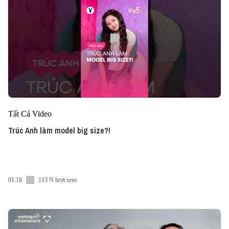
Tất Cả Video
Trúc Anh làm model big size?!
01:18
113 N lượt xem