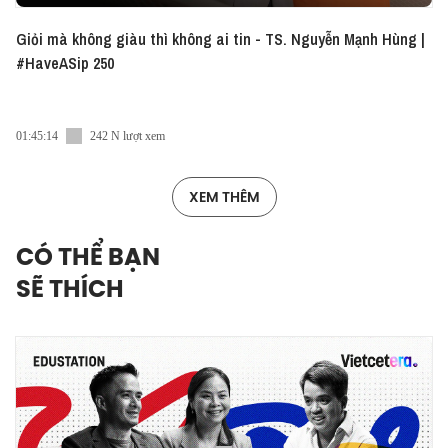
Giỏi mà không giàu thì không ai tin - TS. Nguyễn Mạnh Hùng |
#HaveASip 250
01:45:14
242 N lượt xem
XEM THÊM
CÓ THỂ BẠN
SẼ THÍCH