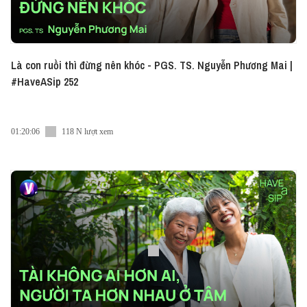
Là con ruồi thì đừng nên khóc - PGS. TS. Nguyễn Phương Mai |
#HaveASip 252
01:20:06
118 N lượt xem