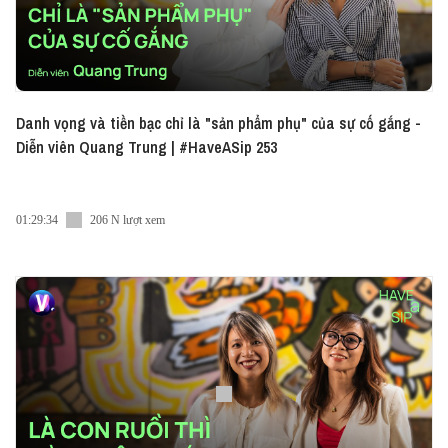
#HAS214 #DoveVN #DoveHair #Sharethefirst
#PhucHoiHuTon
Danh vọng và tiền bạc chỉ là "sản phẩm phụ" của sự cố gắng -
Diễn viên Quang Trung | #HaveASip 253
01:29:34
206 N lượt xem