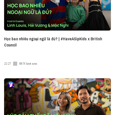
Học bao nhiêu ngoại ngữ là đủ? | #HaveASipKids x British
Council
22:27
88 N lượt xem