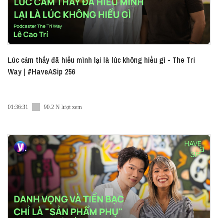
Lúc cảm thấy đã hiểu mình lại là lúc không hiểu gì - The Tri
Way | #HaveASip 256
01:36:31
90.2 N lượt xem