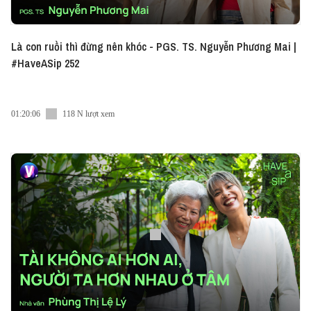
Là con ruồi thì đừng nên khóc - PGS. TS. Nguyễn Phương Mai |
#HaveASip 252
01:20:06
118 N lượt xem