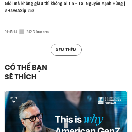
Giỏi mà không giàu thì không ai tin - TS. Nguyễn Mạnh Hùng |
#HaveASip 250
01:45:14
242 N lượt xem
XEM THÊM
CÓ THỂ BẠN
SẼ THÍCH