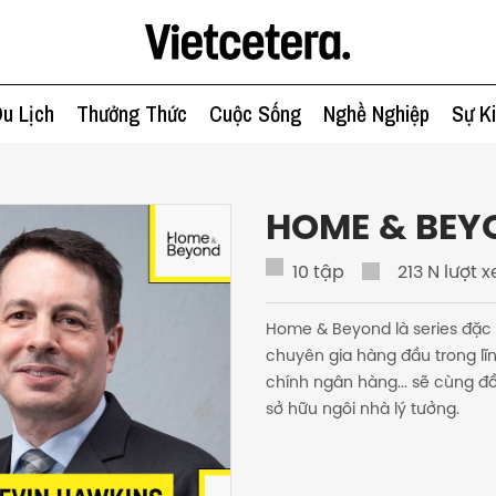
u Lịch
Thưởng Thức
Cuộc Sống
Nghề Nghiệp
Sự K
HOME & BEY
10
tập
213 N lượt 
Home & Beyond là series đặc 
chuyên gia hàng đầu trong lĩnh 
chính ngân hàng... sẽ cùng đồ
sở hữu ngôi nhà lý tưởng.