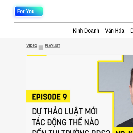
For You
Kinh Doanh
Văn Hóa
D
VIDEO
PLAYLIST