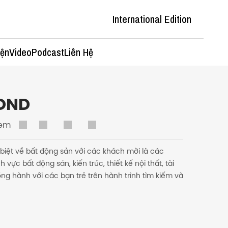
International Edition
iện
Video
Podcast
Liên Hệ
OND
xem
biệt về bất động sản với các khách mời là các
vực bất động sản, kiến trúc, thiết kế nội thất, tài
ng hành với các bạn trẻ trên hành trình tìm kiếm và