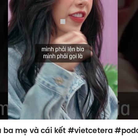
ủa ba mẹ và cái kết #vietcetera #p