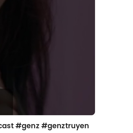
odcast #genz #genztruyen