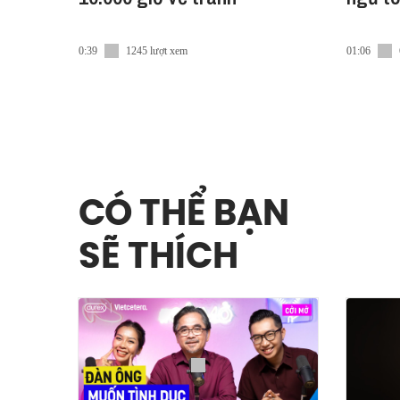
0:39
1245 lượt xem
01:06
CÓ THỂ BẠN
SẼ THÍCH