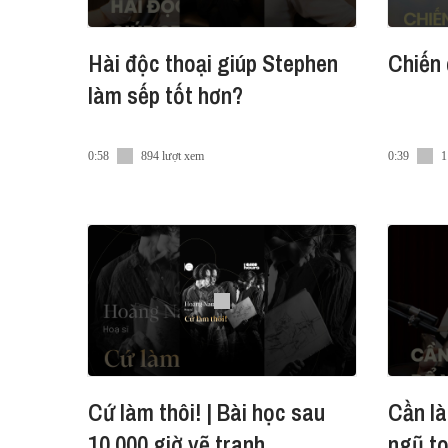
Hài độc thoại giúp Stephen
Chiến 
làm sếp tốt hơn?
0:58
894 lượt xem
0:39
1
Cứ làm thôi! | Bài học sau
Cần là
10.000 giờ vẽ tranh
ngũ t