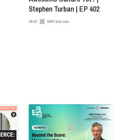
Stephen Turban | EP 402
58:43
6895 lượt xem