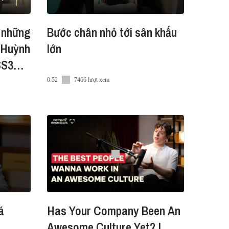
c những
Bước chân nhỏ tới sân khấu
ủ Huỳnh
lớn
SS3
0:52
7466 lượt xem
á
Has Your Company Been An
Awesome Culture Yet? |