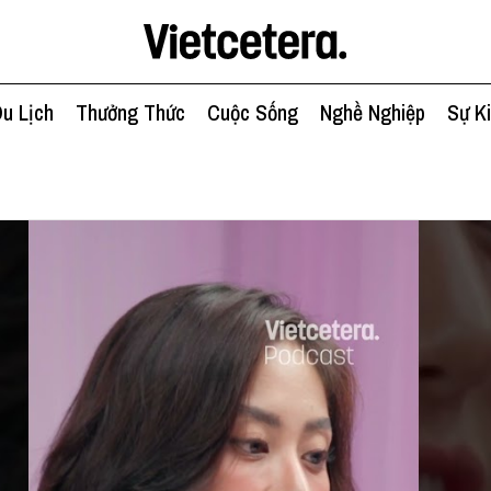
u Lịch
Thưởng Thức
Cuộc Sống
Nghề Nghiệp
Sự K