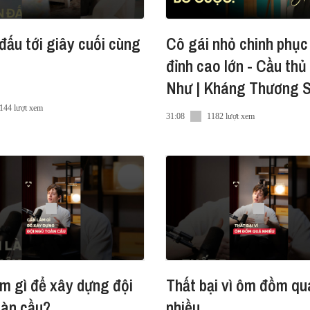
đấu tới giây cuối cùng
Cô gái nhỏ chinh phụ
đỉnh cao lớn - Cầu th
Như | Kháng Thương 
EP3
144 lượt xem
31:08
1182 lượt xem
m gì để xây dựng đội
Thất bại vì ôm đồm qu
oàn cầu?
nhiều