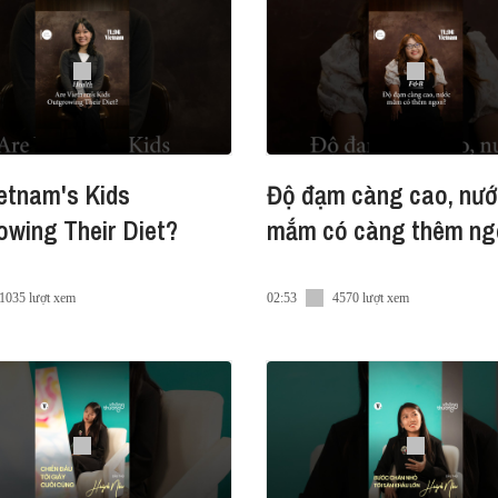
rải qua hành trình hơn 27 năm từ khi đầu tư vào thị trường Vi
cải tiến để luôn mang lại những trải nghiệm tốt nhất cho người t
am.
etnam's Kids
Độ đạm càng cao, nư
wing Their Diet?
mắm có càng thêm ng
1035 lượt xem
02:53
4570 lượt xem