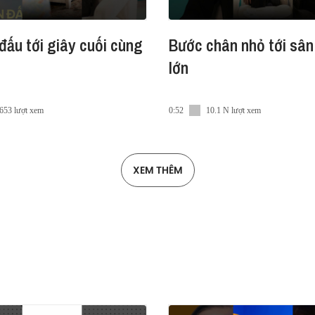
đấu tới giây cuối cùng
Bước chân nhỏ tới sân
lớn
653 lượt xem
0:52
10.1 N lượt xem
XEM THÊM