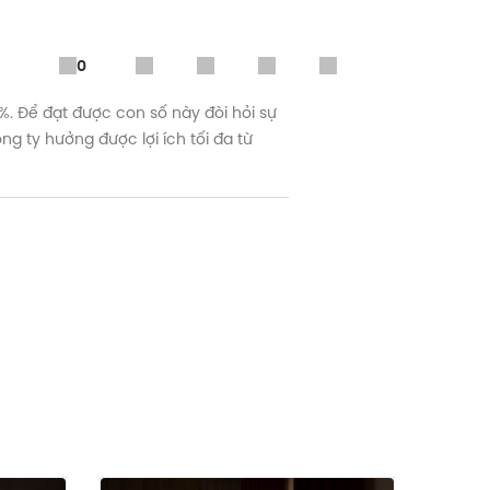
0
9%. Để đạt được con số này đòi hỏi sự
g ty hưởng được lợi ích tối đa từ
 mọi người, dù ở bất kỳ giới tính nào,
 tính. Bên cạnh đó, định kiến phụ nữ
ệp có môi trường làm việc bình đẳng
 những chính sách và chương trình
ics Director, P&G Vietnam) để tìm