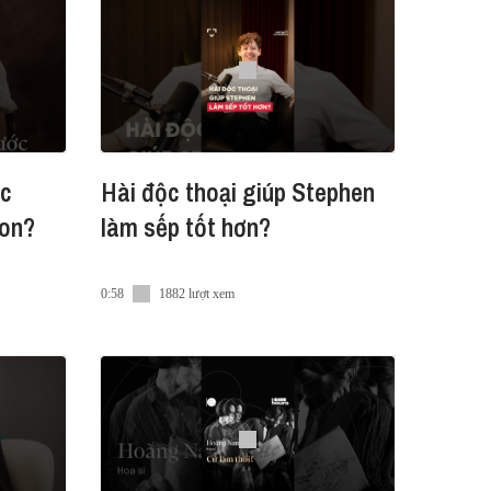
ệt Nam, P&G đã luôn tiên phong xây
iêu dùng và góp phần tạo dựng cuộc
ớc
Hài độc thoại giúp Stephen
on?
làm sếp tốt hơn?
0:58
1882 lượt xem