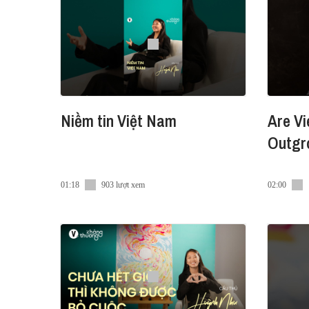
► Spotify:
https://bit.ly/VI-Series-Spotify
► Apple Podcast:
https://bit.ly/VI-Series-AP
Cám ơn P&G đã đồng hành cùng tập podcast này T
dựng một tổ chức đổi mới và kiến tạo, liên tục 
sống tốt đẹp hơn cho hàng triệu gia đình Việt N
Niềm tin Việt Nam
Are Vi
Outgro
01:18
903 lượt xem
02:00