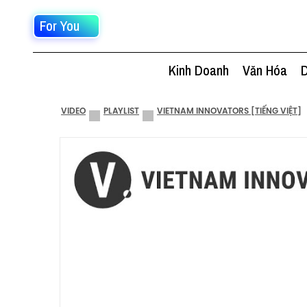
For You
Kinh Doanh
Văn Hóa
D
VIDEO
PLAYLIST
VIETNAM INNOVATORS [TIẾNG VIỆT]