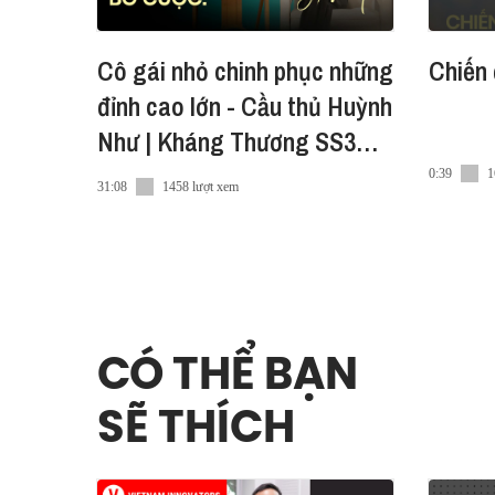
Cô gái nhỏ chinh phục những
Chiến 
đỉnh cao lớn - Cầu thủ Huỳnh
Như | Kháng Thương SS3
EP3
0:39
1
31:08
1458 lượt xem
CÓ THỂ BẠN
SẼ THÍCH