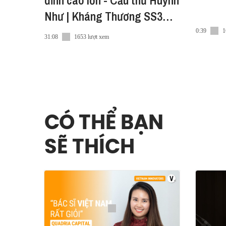
đỉnh cao lớn - Cầu thủ Huỳnh
Như | Kháng Thương SS3
EP3
0:39
1
31:08
1653 lượt xem
CÓ THỂ BẠN
SẼ THÍCH