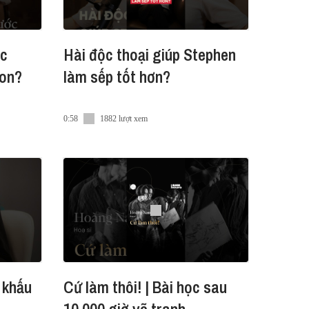
kiểm nhận bởi Hội Y học Dự phòng
ớc
Hài độc thoại giúp Stephen
GanhNangBoiHPV #PhongveHPV
on?
làm sếp tốt hơn?
0:58
1882 lượt xem
 khấu
Cứ làm thôi! | Bài học sau