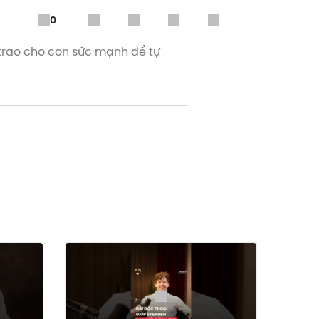
0
 trao cho con sức mạnh để tự
 bằng tất cả những gì chị có.
ngay từ khi con còn nhỏ, chị đã
ôi dưỡng sức khỏe cho con về cả
hưng cũng khiến chị cảm thấy trọn
utube, Spotify hoặc Apple
 điệp "Vì một Việt Nam không