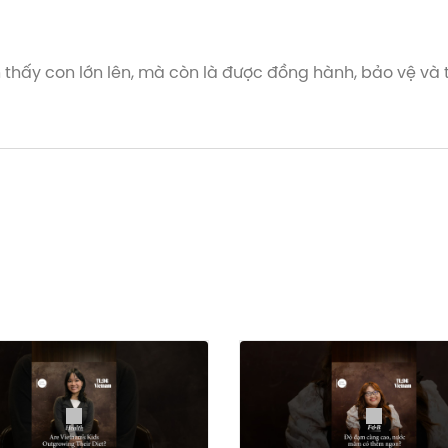
 thấy con lớn lên, mà còn là được đồng hành, bảo vệ và
u như một một lời hứa: sẽ yêu con trọn vẹn và bảo vệ con
u con không biết cách tự chăm sóc cho bản thân. Vì vậy, 
giới tính, dự phòng HPV, đến việc lắng nghe cơ thể và nu
ùng con như một người bạn chính là điều giản dị nhất n
 2 - Diễn viên Lan Phương, trên Vietcetera Podcast, Yo
HPV đã đồng hành cùng Vietcetera để truyền tải thông