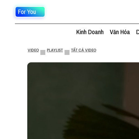
For You
Kinh Doanh
Văn Hóa
D
VIDEO
PLAYLIST
TẤT CẢ VIDEO