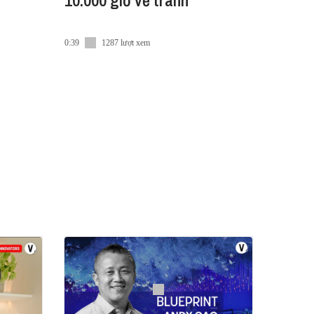
10.000 giờ vẽ tranh
0:39
1287 lượt xem