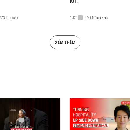
lớn
653 lượt xem
0:52
10.1 N lượt xem
XEM THÊM