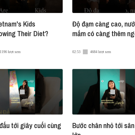
hợp biên soạn bởi Hội Y học Dự phòng Việt Nam và MSD, 
etnam's Kids
Độ đạm càng cao, nư
Podcast #KT_S2_3 #HPVVietnam #ViMotVietNamKhong
wing Their Diet?
mắm có càng thêm ng
1196 lượt xem
02:53
4684 lượt xem
đấu tới giây cuối cùng
Bước chân nhỏ tới sân