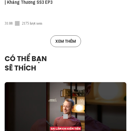
| Kháng Thương SS3 EP3
31:08
2175 lượt xem
XEM THÊM
CÓ THỂ BẠN
SẼ THÍCH