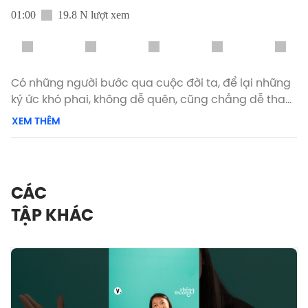
01:00
19.8 N lượt xem
Có những người bước qua cuộc đời ta, để lại những
ký ức khó phai, không dễ quên, cũng chẳng dễ tha
thứ. Nhưng chính họ lại trở thành bước ngoặt, giúp
XEM THÊM
ta chạm đến phiên bản mới mẻ và tốt đẹp hơn của
chính mình.
Xem phiên bản đầy đủ của Yêu Lành Tập 4 Mùa 4
CÁC
trên các kênh Vietcetera Podcast, YouTube, Spotify
TẬP KHÁC
hoặc Apple Podcast.
#YeuLanh #Vietcetera_Podcast #Vietcetera
#YL_S4_4