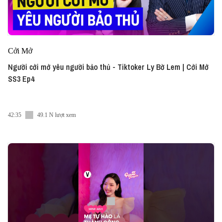
Cởi Mở
Người cởi mở yêu người bảo thủ - Tiktoker Ly Bờ Lem | Cởi Mở
SS3 Ep4
42:35
49.1 N lượt xem