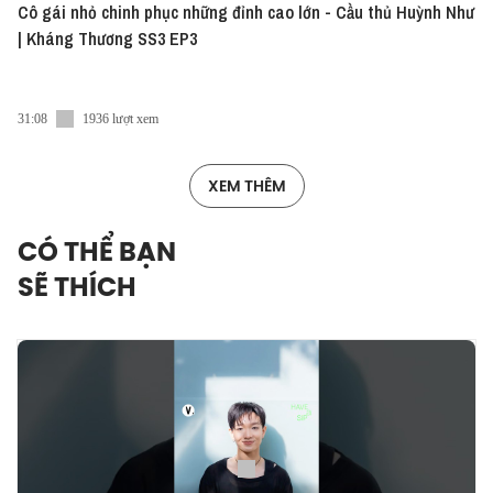
Cô gái nhỏ chinh phục những đỉnh cao lớn - Cầu thủ Huỳnh Như
| Kháng Thương SS3 EP3
31:08
1936 lượt xem
XEM THÊM
CÓ THỂ BẠN
SẼ THÍCH