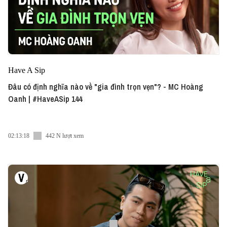
Have A Sip
Đâu có định nghĩa nào về "gia đình trọn vẹn"? - MC Hoàng
Oanh | #HaveASip 144
02:13:18
442 N lượt xem