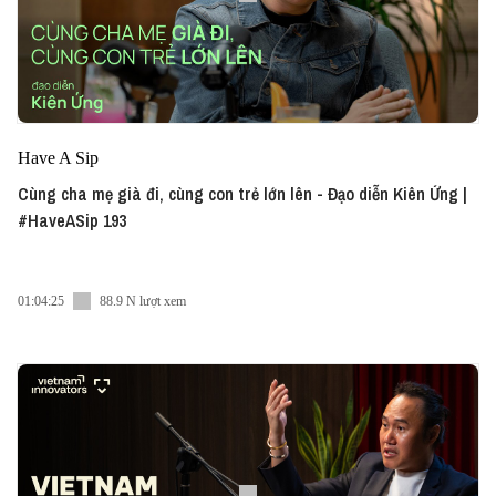
Have A Sip
Cùng cha mẹ già đi, cùng con trẻ lớn lên - Đạo diễn Kiên Ứng |
#HaveASip 193
01:04:25
88.9 N lượt xem