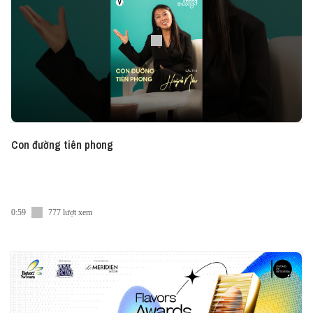
nhiều bình diện
Chương 2. Sáng tạo nuôi dưỡng tích cực trí thông
minh cảm xúc
▸ Tập 2 - Thứ bảy 9/10/2021, 20:00 - 21:30
Chương 3. Sáng tạo là trọng tâm của kỷ nguyên kinh
tế mới
Chương 4. Sáng tạo là bản hòa ca của trí tuệ
Con đường tiên phong
Vietcetera sẽ tham gia tiếp sóng trực tiếp trên kênh
Facebook và YouTube của Vietcetera, các bạn nhớ
đón xem nhé.
0:59
777 lượt xem
Symphony Of The Mind 2021 sẽ mang đến cơ hội
khám phá những tư tưởng giáo dục tinh hoa, cũng
như những thông tin chi tiết và cơ hội nhận học
bổng cho sản phẩm giáo dục Connected Creativity
sắp được ra mắt của Embassy Education