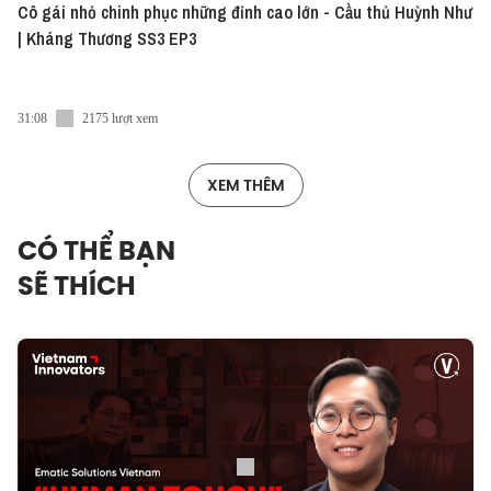
Cô gái nhỏ chinh phục những đỉnh cao lớn - Cầu thủ Huỳnh Như
| Kháng Thương SS3 EP3
31:08
2175 lượt xem
XEM THÊM
CÓ THỂ BẠN
SẼ THÍCH