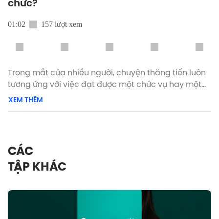
chức?
01:02
157 lượt xem
Trong mắt của nhiều người, chuyện thăng tiến luôn
tương ứng với việc đạt được một chức vụ hay một
mức lương cao hơn. Nhưng liệu có phải cứ “cao hơn”
XEM THÊM
mới là thăng tiến?
Cùng “khai sáng” ngay tại GẤP GAP tập 4 - “Nỗ lực
bao nhiêu mới đủ để thăng tiến?” sắp lên sóng vào
CÁC
lúc 19h tối nay trên kênh Youtube Vietnam
TẬP KHÁC
Innovators Digest nhé 🫶
#Vietnam_Innovators_Digest #GAPGAP
#VietnamWorks