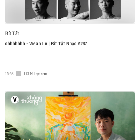
Bít Tất
shhhhhhh - Wean Le | Bít Tất Nhạc #267
15:58
113 N lượt xem