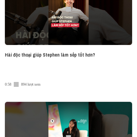
#HaveASip #Vietcetera #Vietcetera_Podcast
#HAS218
Hài độc thoại giúp Stephen làm sếp tốt hơn?
0:58
894 lượt xem