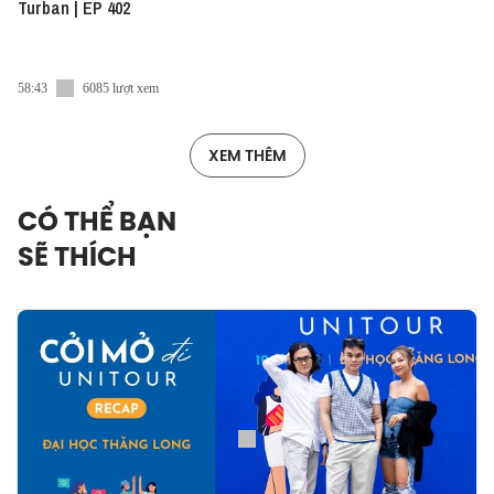
Turban | EP 402
58:43
6085 lượt xem
XEM THÊM
CÓ THỂ BẠN
SẼ THÍCH