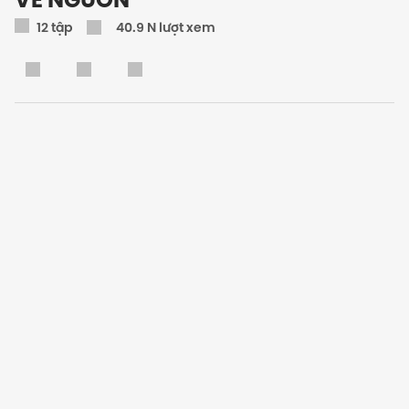
12
tập
40.9 N lượt xem