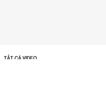
TẤT CẢ VIDEO
Sắp Xếp:
Mới Nhất
Những điều tích cực tạo nên
thương hiệu quốc gia
01:00
2331 lượt xem