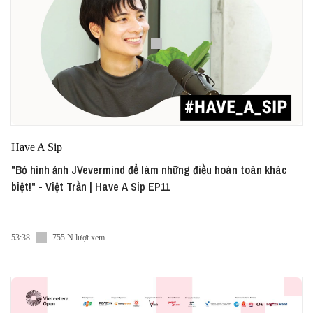
Have A Sip
"Bỏ hình ảnh JVevermind để làm những điều hoàn toàn khác
biệt!" - Việt Trần | Have A Sip EP11
53:38
755 N lượt xem