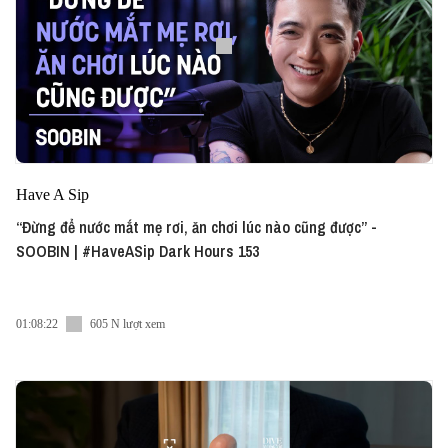
Have A Sip
“Đừng để nước mắt mẹ rơi, ăn chơi lúc nào cũng được” -
SOOBIN | #HaveASip Dark Hours 153
01:08:22
605 N lượt xem