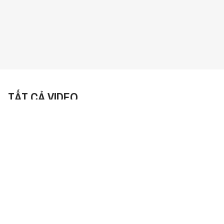
TẤT CẢ VIDEO
Sắp Xếp:
Mới Nhất
Gỏi cuốn kết hợp rượu vang? |
Wine Not Ep05
30:11
1433 lượt xem