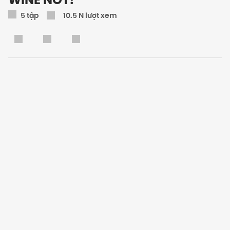
5
tập
10.5 N lượt xem