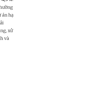
 thường
ự án hạ
ải
ụng, xử
nh và