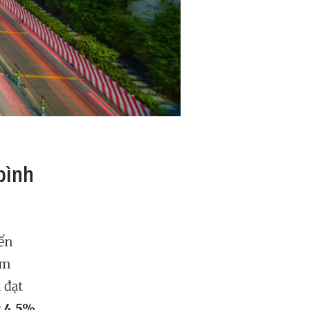
bình
ển
am
 đạt
c
4,5%
.