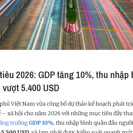
tiêu 2026: GDP tăng 10%, thu nhập 
 vượt 5.400 USD
phủ Việt Nam vừa công bố dự thảo kế hoạch phát tri
ế – xã hội cho năm 2026 với những mục tiêu đầy th
tăng trưởng
GDP 10%
, thu nhập bình quân đầu người
–5.500 USD
, và lạm phát được kiểm soát quanh mứ