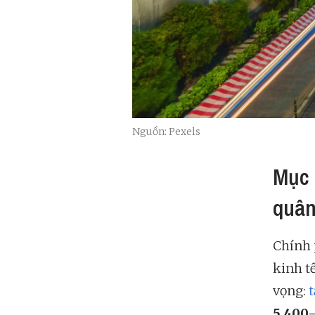
Nguồn: Pexels
Mục 
quân
Chính 
kinh t
vọng:
5.400