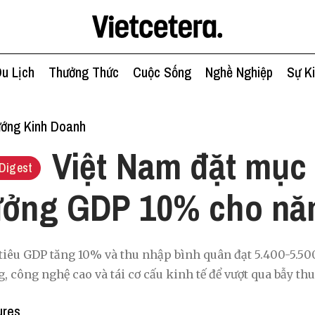
u Lịch
Thưởng Thức
Cuộc Sống
Nghề Nghiệp
Sự K
ớng Kinh Doanh
Việt Nam đặt mục 
Digest
rưởng GDP 10% cho nă
tiêu GDP tăng 10% và thu nhập bình quân đạt 5.400-5.5
g, công nghệ cao và tái cơ cấu kinh tế để vượt qua bẫy th
ures