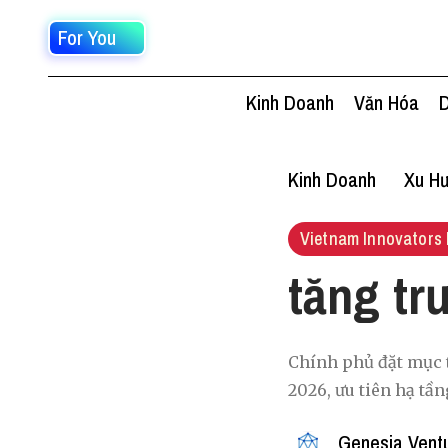
For You
Kinh Doanh
Văn Hóa
D
Kinh Doanh
Xu Hư
Vietnam Innovators 
tăng t
Chính phủ đặt mục 
2026, ưu tiên hạ tần
Genesia Vent