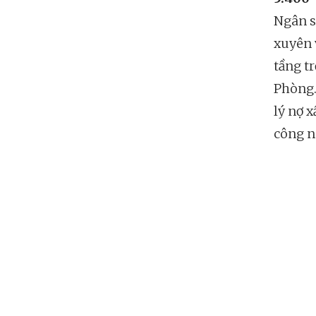
Ngân s
xuyên 
tầng t
Phòng.
lý nợ x
công n