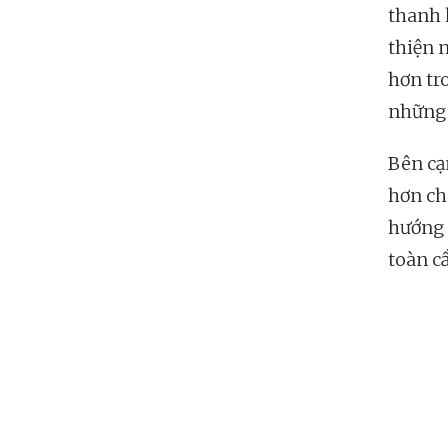
thanh 
thiện 
hơn tr
những 
Bên cạ
hơn ch
hướng 
toàn c