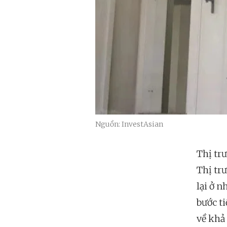
Nguồn: InvestAsian
Thị tr
Thị tr
lại ở 
bước t
về khả 