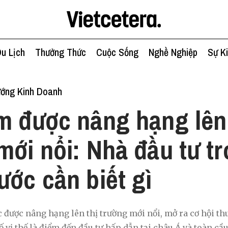
u Lịch
Thưởng Thức
Cuộc Sống
Nghề Nghiệp
Sự K
ớng Kinh Doanh
m được nâng hạng lên 
mới nổi: Nhà đầu tư t
ước cần biết gì
 được nâng hạng lên thị trường mới nổi, mở ra cơ hội th
 vị thế là điểm đến đầu tư hấp dẫn tại châu Á và toàn cầu