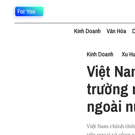
For You
Kinh Doanh
Văn Hóa
D
Kinh Doanh
Xu Hư
Việt Na
trường 
ngoài n
Việt Nam chính thức
vốn ngoại và củng cố