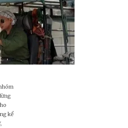
p nhóm
 dừng
cho
áng kể
,