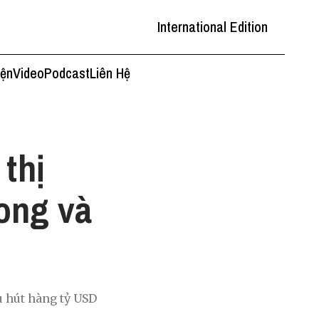
International Edition
iện
Video
Podcast
Liên Hệ
thị
rong và
u hút hàng tỷ USD
.