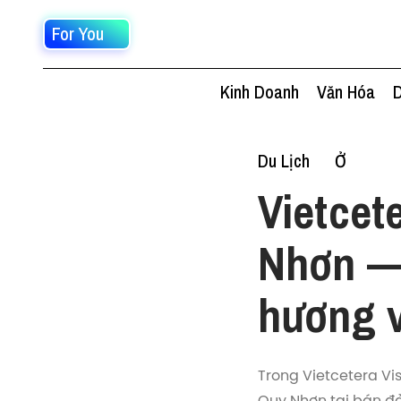
For You
Kinh Doanh
Văn Hóa
D
Du Lịch
Ở
Vietcet
Nhơn —
hương 
Trong Vietcetera Vis
Quy Nhơn tại bán đ