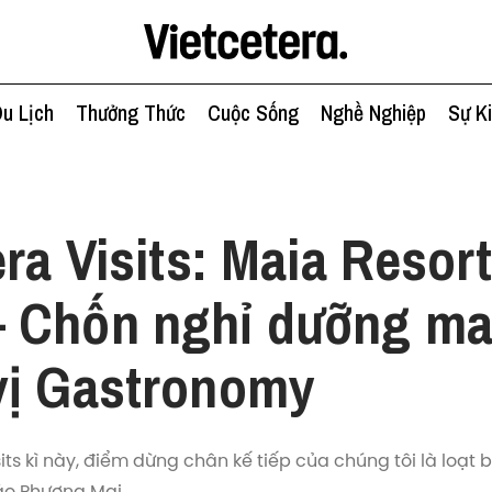
u Lịch
Thưởng Thức
Cuộc Sống
Nghề Nghiệp
Sự K
era Visits: Maia Resor
 Chốn nghỉ dưỡng m
vị Gastronomy
its kì này, điểm dừng chân kế tiếp của chúng tôi là loạt b
ảo Phương Mai.