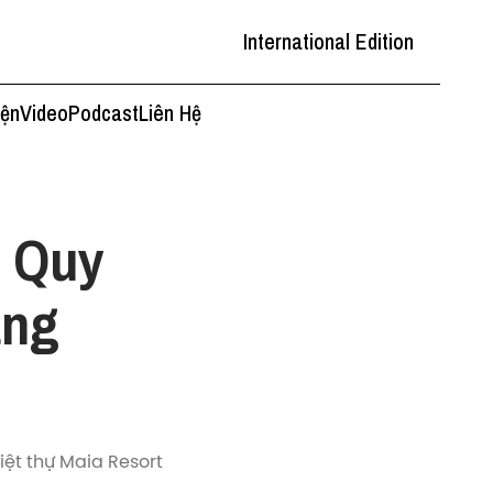
International Edition
iện
Video
Podcast
Liên Hệ
t Quy
ang
iệt thự Maia Resort