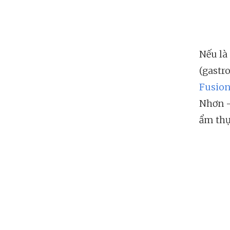
Nếu là
(gastr
Fusion
Nhơn —
ẩm thự