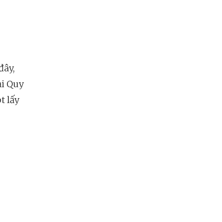
đây,
ại Quy
t lấy