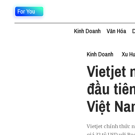
For You
Kinh Doanh
Văn Hóa
D
Kinh Doanh
Xu Hư
Vietjet
đầu tiê
Việt Na
Vietjet chính thức n
giá 32 tỷ USD với Bo