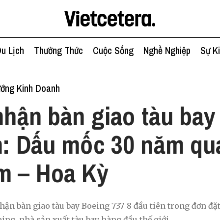
u Lịch
Thưởng Thức
Cuộc Sống
Nghề Nghiệp
Sự K
ớng Kinh Doanh
 nhận bàn giao tàu ba
n: Dấu mốc 30 năm qu
m – Hoa Kỳ
hận bàn giao tàu bay Boeing 737-8 đầu tiên trong đơn đặt
eing, nhà sản xuất tàu bay hàng đầu thế giới.