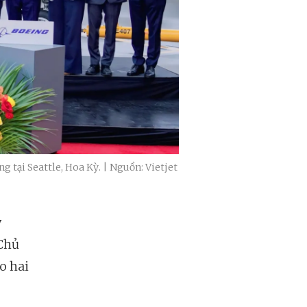
g tại Seattle, Hoa Kỳ. | Nguồn: Vietjet
y
 Chủ
o hai