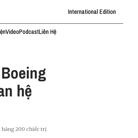
International Edition
iện
Video
Podcast
Liên Hệ
y Boeing
an hệ
 hàng 200 chiếc trị