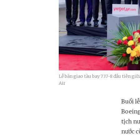
Lễ bàn giao tàu bay 737-8 đầu tiên giữ
Air
Buổi l
Boeing
tịch n
nước c