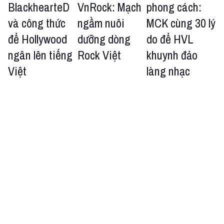
BlackhearteD
VnRock: Mạch
phong cách:
và công thức
ngầm nuôi
MCK cùng 30 lý
để Hollywood
dưỡng dòng
do để HVL
ngân lên tiếng
Rock Việt
khuynh đảo
Việt
làng nhạc