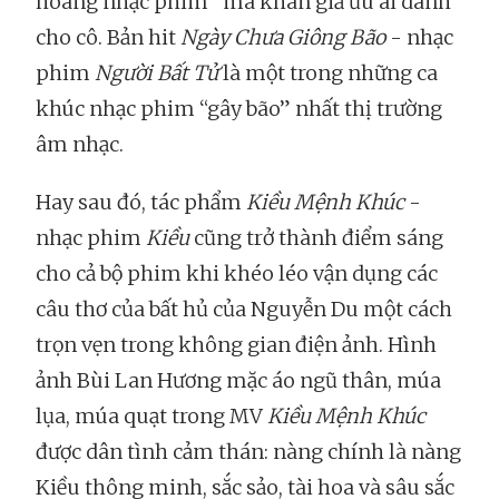
hoàng nhạc phim” mà khán giả ưu ái dành
cho cô. Bản hit
Ngày Chưa Giông Bão
- nhạc
phim
Người Bất Tử
là một trong những ca
khúc nhạc phim “gây bão” nhất thị trường
âm nhạc.
Hay sau đó, tác phẩm
Kiều Mệnh Khúc
-
nhạc phim
Kiều
cũng trở thành điểm sáng
cho cả bộ phim khi khéo léo vận dụng các
câu thơ của bất hủ của Nguyễn Du một cách
trọn vẹn trong không gian điện ảnh. Hình
ảnh Bùi Lan Hương mặc áo ngũ thân, múa
lụa, múa quạt trong MV
Kiều Mệnh Khúc
được dân tình cảm thán: nàng chính là nàng
Kiều thông minh, sắc sảo, tài hoa và sâu sắc