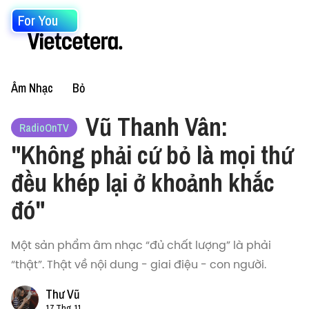
For You
Âm Nhạc
Bỏ
Vũ Thanh Vân:
RadioOnTV
"Không phải cứ bỏ là mọi thứ
đều khép lại ở khoảnh khắc
đó"
Một sản phẩm âm nhạc “đủ chất lượng” là phải
“thật”. Thật về nội dung - giai điệu - con người.
Thư Vũ
17 Thg 11